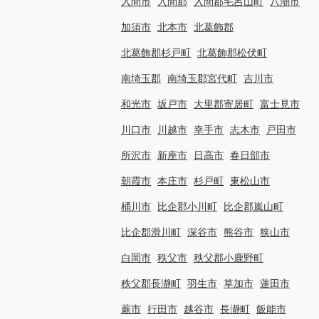
入間市
入間郡
入間郡毛呂山町
八潮市
加須市
北本市
北葛飾郡
北葛飾郡杉戸町
北葛飾郡松伏町
南埼玉郡
南埼玉郡宮代町
吉川市
和光市
坂戸市
大里郡寄居町
富士見市
川口市
川越市
幸手市
志木市
戸田市
所沢市
新座市
日高市
春日部市
朝霞市
本庄市
杉戸町
東松山市
桶川市
比企郡小川町
比企郡嵐山町
比企郡滑川町
深谷市
熊谷市
狭山市
白岡市
秩父市
秩父郡小鹿野町
秩父郡長瀞町
羽生市
草加市
蓮田市
蕨市
行田市
越谷市
長瀞町
飯能市