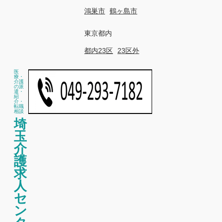
鴻巣市
鶴ヶ島市
東京都内
都内23区
23区外
医
療・
介護
の派
遣・
紹
介・
転職
相談
埼
玉
介
護
求
人
セ
ン