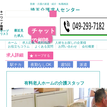
医療・介護の派遣・紹介・転職相談
キ
ー
ワ
ー
ド
検
チャット
索
最近見
キープ
リスト
た求人
で相談
ホーム
求人応募・無料相談
人材をお探しの企業様
お役立ちコラム
よくある質問
お問い合わせ
会社概要
求人詳細
キープする
駅チカ
夜勤なしOK
週5回
派遣
有料老人ホームの介護スタッフ