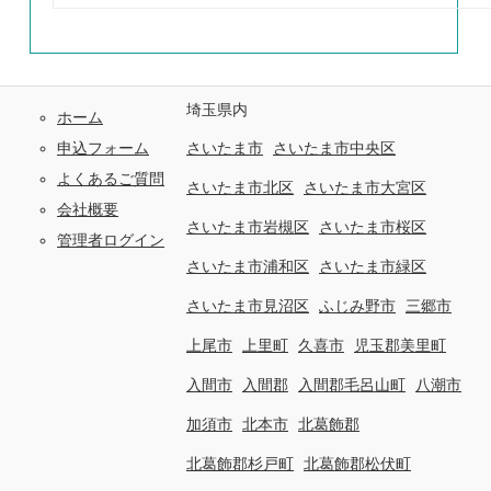
埼玉県内
ホーム
申込フォーム
さいたま市
さいたま市中央区
よくあるご質問
さいたま市北区
さいたま市大宮区
会社概要
さいたま市岩槻区
さいたま市桜区
管理者ログイン
さいたま市浦和区
さいたま市緑区
さいたま市見沼区
ふじみ野市
三郷市
上尾市
上里町
久喜市
児玉郡美里町
入間市
入間郡
入間郡毛呂山町
八潮市
加須市
北本市
北葛飾郡
北葛飾郡杉戸町
北葛飾郡松伏町