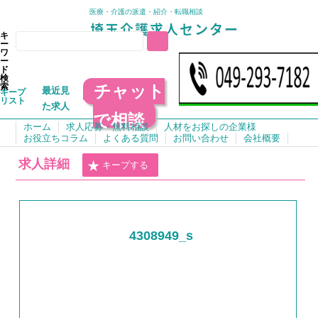
医療・介護の派遣・紹介・転職相談
キ
ー
ワ
ー
ド
検
チャット
索
最近見
キープ
リスト
た求人
で相談
ホーム
求人応募・無料相談
人材をお探しの企業様
お役立ちコラム
よくある質問
お問い合わせ
会社概要
求人詳細
キープする
4308949_s