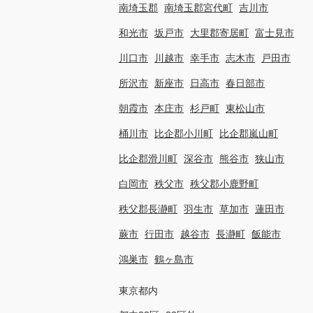
南埼玉郡
南埼玉郡宮代町
吉川市
和光市
坂戸市
大里郡寄居町
富士見市
川口市
川越市
幸手市
志木市
戸田市
所沢市
新座市
日高市
春日部市
朝霞市
本庄市
杉戸町
東松山市
桶川市
比企郡小川町
比企郡嵐山町
比企郡滑川町
深谷市
熊谷市
狭山市
白岡市
秩父市
秩父郡小鹿野町
秩父郡長瀞町
羽生市
草加市
蓮田市
蕨市
行田市
越谷市
長瀞町
飯能市
鴻巣市
鶴ヶ島市
東京都内