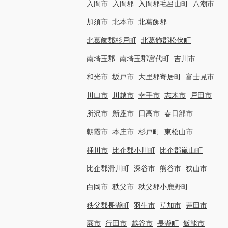
入間市
入間郡
入間郡毛呂山町
八潮市
加須市
北本市
北葛飾郡
北葛飾郡杉戸町
北葛飾郡松伏町
南埼玉郡
南埼玉郡宮代町
吉川市
和光市
坂戸市
大里郡寄居町
富士見市
川口市
川越市
幸手市
志木市
戸田市
所沢市
新座市
日高市
春日部市
朝霞市
本庄市
杉戸町
東松山市
桶川市
比企郡小川町
比企郡嵐山町
比企郡滑川町
深谷市
熊谷市
狭山市
白岡市
秩父市
秩父郡小鹿野町
秩父郡長瀞町
羽生市
草加市
蓮田市
蕨市
行田市
越谷市
長瀞町
飯能市