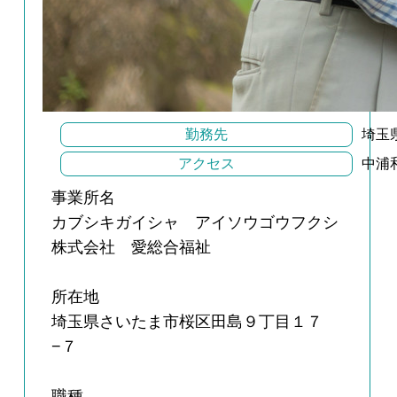
勤務先
埼玉
アクセス
中浦
事業所名
カブシキガイシャ アイソウゴウフクシ
株式会社 愛総合福祉
所在地
埼玉県さいたま市桜区田島９丁目１７
−７
職種