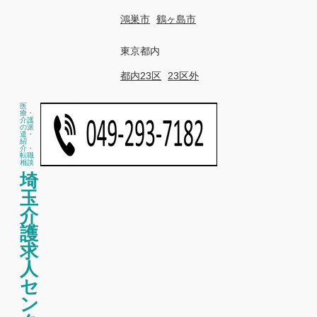
鴻巣市
鶴ヶ島市
東京都内
都内23区
23区外
医
療・
介護
の派
遣・
紹
介・
転職
相談
埼
玉
介
護
求
人
セ
ン