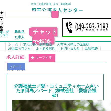
医療・介護の派遣・紹介・転職相談
キ
ー
ワ
ー
ド
検
チャット
索
最近見
キープ
リスト
た求人
で相談
ホーム
求人応募・無料相談
人材をお探しの企業様
お役立ちコラム
よくある質問
お問い合わせ
会社概要
求人詳細
キープする
パート
介護福祉士／愛・コミュニティホームさい
たま田島／パート（株式会社 愛総合福
祉）