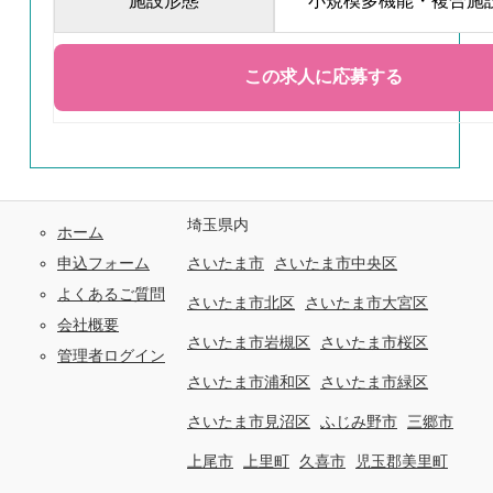
施設形態
小規模多機能・複合施
埼玉県内
ホーム
申込フォーム
さいたま市
さいたま市中央区
よくあるご質問
さいたま市北区
さいたま市大宮区
会社概要
さいたま市岩槻区
さいたま市桜区
管理者ログイン
さいたま市浦和区
さいたま市緑区
さいたま市見沼区
ふじみ野市
三郷市
上尾市
上里町
久喜市
児玉郡美里町