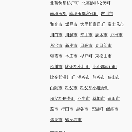
北葛飾郡杉戸町
北葛飾郡松伏町
南埼玉郡
南埼玉郡宮代町
吉川市
和光市
坂戸市
大里郡寄居町
富士見市
川口市
川越市
幸手市
志木市
戸田市
所沢市
新座市
日高市
春日部市
朝霞市
本庄市
杉戸町
東松山市
桶川市
比企郡小川町
比企郡嵐山町
比企郡滑川町
深谷市
熊谷市
狭山市
白岡市
秩父市
秩父郡小鹿野町
秩父郡長瀞町
羽生市
草加市
蓮田市
蕨市
行田市
越谷市
長瀞町
飯能市
鴻巣市
鶴ヶ島市