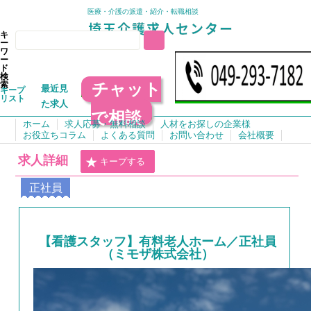
医療・介護の派遣・紹介・転職相談
キ
ー
ワ
ー
ド
検
チャット
索
最近見
キープ
リスト
た求人
で相談
ホーム
求人応募・無料相談
人材をお探しの企業様
お役立ちコラム
よくある質問
お問い合わせ
会社概要
求人詳細
キープする
正社員
【看護スタッフ】有料老人ホーム／正社員
（ミモザ株式会社）