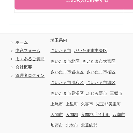
埼玉県内
ホーム
申込フォーム
さいたま市
さいたま市中央区
よくあるご質問
さいたま市北区
さいたま市大宮区
会社概要
さいたま市岩槻区
さいたま市桜区
管理者ログイン
さいたま市浦和区
さいたま市緑区
さいたま市見沼区
ふじみ野市
三郷市
上尾市
上里町
久喜市
児玉郡美里町
入間市
入間郡
入間郡毛呂山町
八潮市
加須市
北本市
北葛飾郡