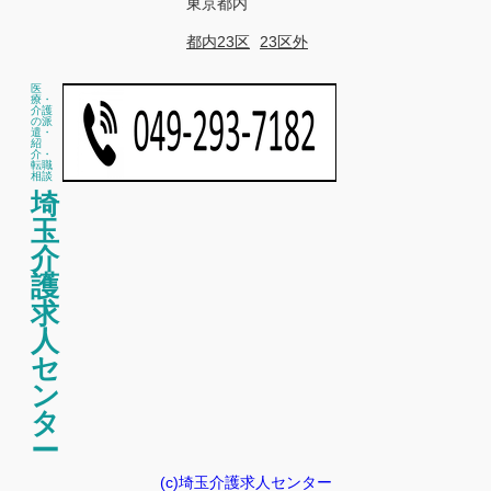
東京都内
都内23区
23区外
医
療・
介護
の派
遣・
紹
介・
転職
相談
埼
玉
介
護
求
人
セ
ン
タ
ー
(c)埼玉介護求人センター