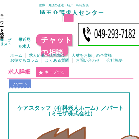
医療・介護の派遣・紹介・転職相談
キ
ー
ワ
ー
ド
検
チャット
索
最近見
キープ
リスト
た求人
で相談
ホーム
求人応募・無料相談
人材をお探しの企業様
お役立ちコラム
よくある質問
お問い合わせ
会社概要
求人詳細
キープする
パート
ケアスタッフ（有料老人ホーム）／パート
（ミモザ株式会社）