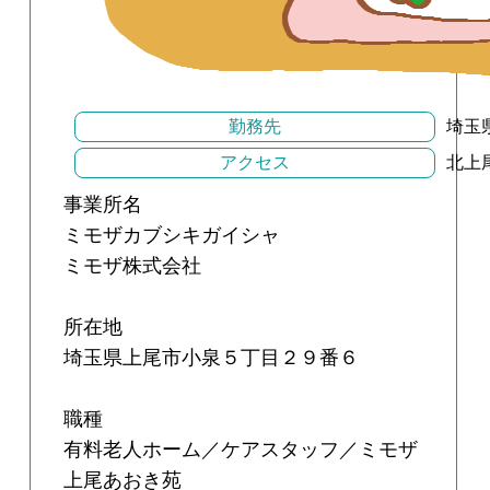
勤務先
埼玉
アクセス
北上
事業所名
ミモザカブシキガイシャ
ミモザ株式会社
所在地
埼玉県上尾市小泉５丁目２９番６
職種
有料老人ホーム／ケアスタッフ／ミモザ
上尾あおき苑