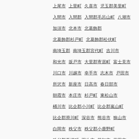
上尾市
上里町
久喜市
児玉郡美里町
入間市
入間郡
入間郡毛呂山町
八潮市
加須市
北本市
北葛飾郡
北葛飾郡杉戸町
北葛飾郡松伏町
南埼玉郡
南埼玉郡宮代町
吉川市
和光市
坂戸市
大里郡寄居町
富士見市
川口市
川越市
幸手市
志木市
戸田市
所沢市
新座市
日高市
春日部市
朝霞市
本庄市
杉戸町
東松山市
桶川市
比企郡小川町
比企郡嵐山町
比企郡滑川町
深谷市
熊谷市
狭山市
白岡市
秩父市
秩父郡小鹿野町