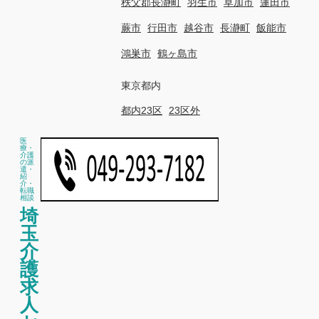
秩父郡長瀞町
羽生市
草加市
蓮田市
蕨市
行田市
越谷市
長瀞町
飯能市
鴻巣市
鶴ヶ島市
東京都内
都内23区
23区外
医
療・
介護
の派
遣・
紹
介・
転職
相談
埼
玉
介
護
求
人