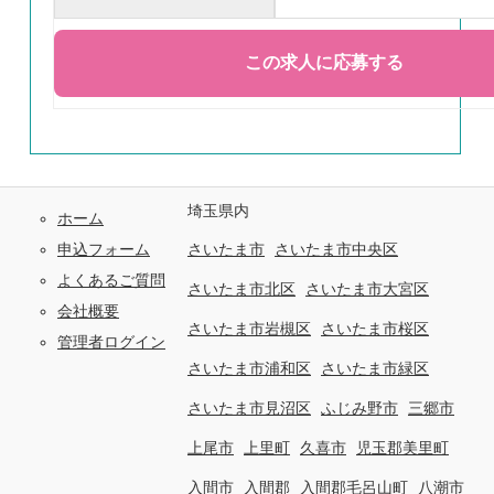
埼玉県内
ホーム
申込フォーム
さいたま市
さいたま市中央区
よくあるご質問
さいたま市北区
さいたま市大宮区
会社概要
さいたま市岩槻区
さいたま市桜区
管理者ログイン
さいたま市浦和区
さいたま市緑区
さいたま市見沼区
ふじみ野市
三郷市
上尾市
上里町
久喜市
児玉郡美里町
入間市
入間郡
入間郡毛呂山町
八潮市