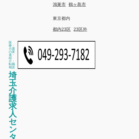
鴻巣市
鶴ヶ島市
東京都内
都内23区
23区外
医
療・
介護
の派
遣・
紹
介・
転職
相談
埼
玉
介
護
求
人
セ
ン
タ