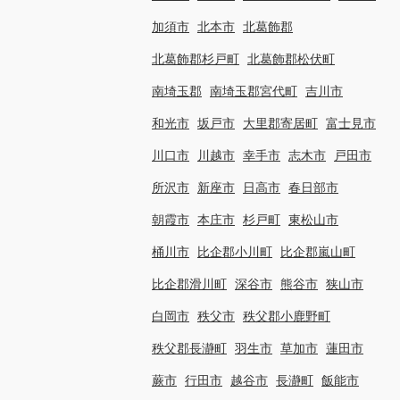
加須市
北本市
北葛飾郡
北葛飾郡杉戸町
北葛飾郡松伏町
南埼玉郡
南埼玉郡宮代町
吉川市
和光市
坂戸市
大里郡寄居町
富士見市
川口市
川越市
幸手市
志木市
戸田市
所沢市
新座市
日高市
春日部市
朝霞市
本庄市
杉戸町
東松山市
桶川市
比企郡小川町
比企郡嵐山町
比企郡滑川町
深谷市
熊谷市
狭山市
白岡市
秩父市
秩父郡小鹿野町
秩父郡長瀞町
羽生市
草加市
蓮田市
蕨市
行田市
越谷市
長瀞町
飯能市