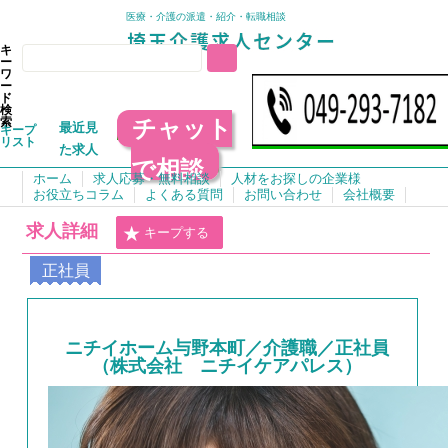
医療・介護の派遣・紹介・転職相談
キ
ー
ワ
ー
ド
検
チャット
索
最近見
キープ
リスト
た求人
で相談
ホーム
求人応募・無料相談
人材をお探しの企業様
お役立ちコラム
よくある質問
お問い合わせ
会社概要
求人詳細
キープする
正社員
ニチイホーム与野本町／介護職／正社員
（株式会社 ニチイケアパレス）