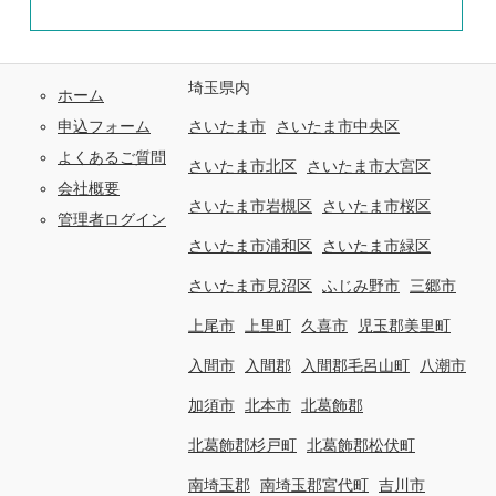
埼玉県内
ホーム
申込フォーム
さいたま市
さいたま市中央区
よくあるご質問
さいたま市北区
さいたま市大宮区
会社概要
さいたま市岩槻区
さいたま市桜区
管理者ログイン
さいたま市浦和区
さいたま市緑区
さいたま市見沼区
ふじみ野市
三郷市
上尾市
上里町
久喜市
児玉郡美里町
入間市
入間郡
入間郡毛呂山町
八潮市
加須市
北本市
北葛飾郡
北葛飾郡杉戸町
北葛飾郡松伏町
南埼玉郡
南埼玉郡宮代町
吉川市