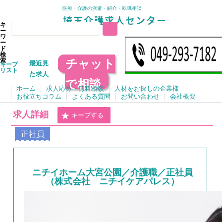
医療・介護の派遣・紹介・転職相談
キ
ー
ワ
ー
ド
検
チャット
索
最近見
キープ
リスト
た求人
で相談
ホーム
求人応募・無料相談
人材をお探しの企業様
お役立ちコラム
よくある質問
お問い合わせ
会社概要
求人詳細
キープする
正社員
ニチイホーム大宮公園／介護職／正社員
（株式会社 ニチイケアパレス）