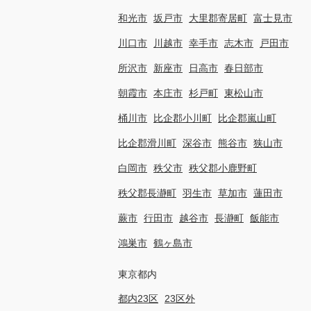
和光市
坂戸市
大里郡寄居町
富士見市
川口市
川越市
幸手市
志木市
戸田市
所沢市
新座市
日高市
春日部市
朝霞市
本庄市
杉戸町
東松山市
桶川市
比企郡小川町
比企郡嵐山町
比企郡滑川町
深谷市
熊谷市
狭山市
白岡市
秩父市
秩父郡小鹿野町
秩父郡長瀞町
羽生市
草加市
蓮田市
蕨市
行田市
越谷市
長瀞町
飯能市
鴻巣市
鶴ヶ島市
東京都内
都内23区
23区外