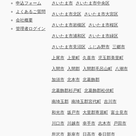
申込フォーム
さいたま市
さいたま市中央区
よくあるご質問
さいたま市北区
さいたま市大宮区
会社概要
さいたま市岩槻区
さいたま市桜区
管理者ログイン
さいたま市浦和区
さいたま市緑区
さいたま市見沼区
ふじみ野市
三郷市
上尾市
上里町
久喜市
児玉郡美里町
入間市
入間郡
入間郡毛呂山町
八潮市
加須市
北本市
北葛飾郡
北葛飾郡杉戸町
北葛飾郡松伏町
南埼玉郡
南埼玉郡宮代町
吉川市
和光市
坂戸市
大里郡寄居町
富士見市
川口市
川越市
幸手市
志木市
戸田市
所沢市
新座市
日高市
春日部市