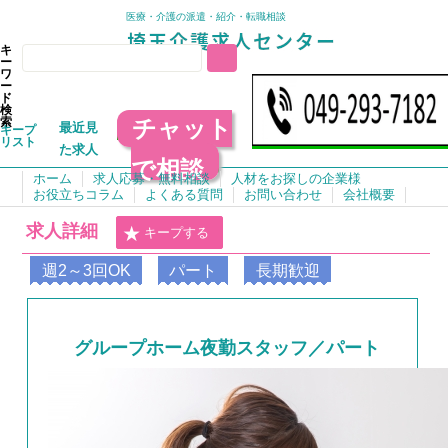
医療・介護の派遣・紹介・転職相談
キ
ー
ワ
ー
ド
検
チャット
索
最近見
キープ
リスト
た求人
で相談
ホーム
求人応募・無料相談
人材をお探しの企業様
お役立ちコラム
よくある質問
お問い合わせ
会社概要
求人詳細
キープする
週2～3回OK
パート
長期歓迎
グループホーム夜勤スタッフ／パート