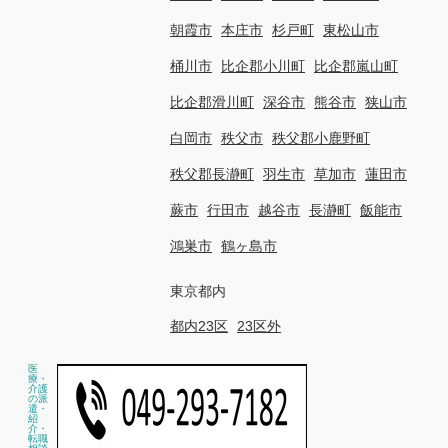
朝霞市
本庄市
杉戸町
東松山市
桶川市
比企郡小川町
比企郡嵐山町
比企郡滑川町
深谷市
熊谷市
狭山市
白岡市
秩父市
秩父郡小鹿野町
秩父郡長瀞町
羽生市
草加市
蓮田市
蕨市
行田市
越谷市
長瀞町
飯能市
鴻巣市
鶴ヶ島市
東京都内
都内23区
23区外
医
療・
介護
の派
遣・
紹
介・
転職