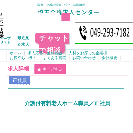
医療・介護の派遣・紹介・転職相談
キ
ー
ワ
ー
ド
検
チャット
索
最近見
キープ
リスト
た求人
で相談
ホーム
求人応募・無料相談
人材をお探しの企業様
お役立ちコラム
よくある質問
お問い合わせ
会社概要
求人詳細
キープする
正社員
介護付有料老人ホーム職員／正社員