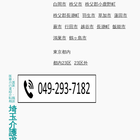
白岡市
秩父市
秩父郡小鹿野町
秩父郡長瀞町
羽生市
草加市
蓮田市
蕨市
行田市
越谷市
長瀞町
飯能市
鴻巣市
鶴ヶ島市
東京都内
都内23区
23区外
医
療・
介護
の派
遣・
紹
介・
転職
相談
埼
玉
介
護