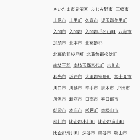
さいたま市見沼区
ふじみ野市
三郷市
上尾市
上里町
久喜市
児玉郡美里町
入間市
入間郡
入間郡毛呂山町
八潮市
加須市
北本市
北葛飾郡
北葛飾郡杉戸町
北葛飾郡松伏町
南埼玉郡
南埼玉郡宮代町
吉川市
和光市
坂戸市
大里郡寄居町
富士見市
川口市
川越市
幸手市
志木市
戸田市
所沢市
新座市
日高市
春日部市
朝霞市
本庄市
杉戸町
東松山市
桶川市
比企郡小川町
比企郡嵐山町
比企郡滑川町
深谷市
熊谷市
狭山市