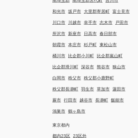
南埼玉郡
南埼玉郡宮代町
吉川市
和光市
坂戸市
大里郡寄居町
富士見市
川口市
川越市
幸手市
志木市
戸田市
所沢市
新座市
日高市
春日部市
朝霞市
本庄市
杉戸町
東松山市
桶川市
比企郡小川町
比企郡嵐山町
比企郡滑川町
深谷市
熊谷市
狭山市
白岡市
秩父市
秩父郡小鹿野町
秩父郡長瀞町
羽生市
草加市
蓮田市
蕨市
行田市
越谷市
長瀞町
飯能市
鴻巣市
鶴ヶ島市
東京都内
都内23区
23区外