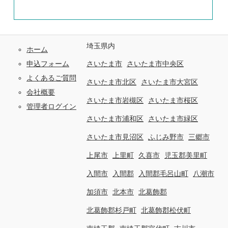
埼玉県内
ホーム
申込フォーム
さいたま市
さいたま市中央区
よくあるご質問
さいたま市北区
さいたま市大宮区
会社概要
さいたま市岩槻区
さいたま市桜区
管理者ログイン
さいたま市浦和区
さいたま市緑区
さいたま市見沼区
ふじみ野市
三郷市
上尾市
上里町
久喜市
児玉郡美里町
入間市
入間郡
入間郡毛呂山町
八潮市
加須市
北本市
北葛飾郡
北葛飾郡杉戸町
北葛飾郡松伏町