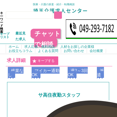
医療・介護の派遣・紹介・転職相談
キ
ー
ワ
ー
ド
検
チャット
索
最近見
キープ
リスト
た求人
で相談
ホーム
求人応募・無料相談
人材をお探しの企業様
お役立ちコラム
よくある質問
お問い合わせ
会社概要
求人詳細
キープする
残業な
マイカー通勤
週2～3回
派
し
OK
OK
遣
サ高住夜勤スタッフ