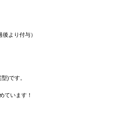
過後より付与）
宅型)です。
めています！