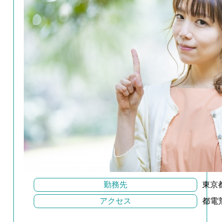
勤務先
東京
アクセス
都電