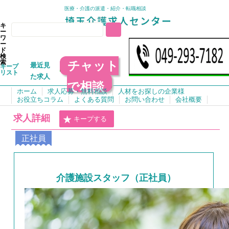
医療・介護の派遣・紹介・転職相談
キ
ー
ワ
ー
ド
検
チャット
索
最近見
キープ
リスト
た求人
で相談
ホーム
求人応募・無料相談
人材をお探しの企業様
お役立ちコラム
よくある質問
お問い合わせ
会社概要
求人詳細
キープする
正社員
介護施設スタッフ（正社員）