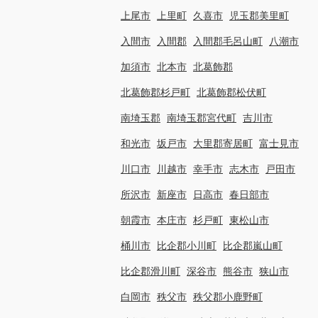
上尾市
上里町
久喜市
児玉郡美里町
入間市
入間郡
入間郡毛呂山町
八潮市
加須市
北本市
北葛飾郡
北葛飾郡杉戸町
北葛飾郡松伏町
南埼玉郡
南埼玉郡宮代町
吉川市
和光市
坂戸市
大里郡寄居町
富士見市
川口市
川越市
幸手市
志木市
戸田市
所沢市
新座市
日高市
春日部市
朝霞市
本庄市
杉戸町
東松山市
桶川市
比企郡小川町
比企郡嵐山町
比企郡滑川町
深谷市
熊谷市
狭山市
白岡市
秩父市
秩父郡小鹿野町