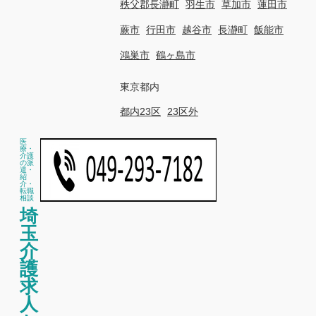
秩父郡長瀞町
羽生市
草加市
蓮田市
蕨市
行田市
越谷市
長瀞町
飯能市
鴻巣市
鶴ヶ島市
東京都内
都内23区
23区外
医
療・
介護
の派
遣・
紹
介・
転職
相談
埼
玉
介
護
求
人