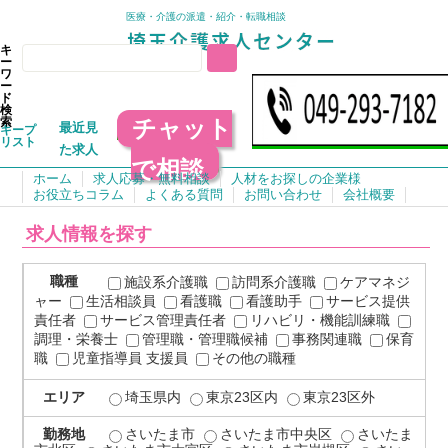
医療・介護の派遣・紹介・転職相談
キ
ー
ワ
ー
ド
検
チャット
索
最近見
キープ
リスト
た求人
で相談
ホーム
求人応募・無料相談
人材をお探しの企業様
お役立ちコラム
よくある質問
お問い合わせ
会社概要
求人情報を探す
職種
施設系介護職
訪問系介護職
ケアマネジ
ャー
生活相談員
看護職
看護助手
サービス提供
責任者
サービス管理責任者
リハビリ・機能訓練職
調理・栄養士
管理職・管理職候補
事務関連職
保育
職
児童指導員 支援員
その他の職種
エリア
埼玉県内
東京23区内
東京23区外
勤務地
さいたま市
さいたま市中央区
さいたま