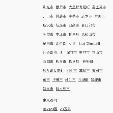
和光市
坂戸市
大里郡寄居町
富士見市
川口市
川越市
幸手市
志木市
戸田市
所沢市
新座市
日高市
春日部市
朝霞市
本庄市
杉戸町
東松山市
桶川市
比企郡小川町
比企郡嵐山町
比企郡滑川町
深谷市
熊谷市
狭山市
白岡市
秩父市
秩父郡小鹿野町
秩父郡長瀞町
羽生市
草加市
蓮田市
蕨市
行田市
越谷市
長瀞町
飯能市
鴻巣市
鶴ヶ島市
東京都内
都内23区
23区外