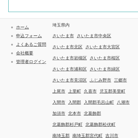
埼玉県内
ホーム
申込フォーム
さいたま市
さいたま市中央区
よくあるご質問
さいたま市北区
さいたま市大宮区
会社概要
さいたま市岩槻区
さいたま市桜区
管理者ログイン
さいたま市浦和区
さいたま市緑区
さいたま市見沼区
ふじみ野市
三郷市
上尾市
上里町
久喜市
児玉郡美里町
入間市
入間郡
入間郡毛呂山町
八潮市
加須市
北本市
北葛飾郡
北葛飾郡杉戸町
北葛飾郡松伏町
南埼玉郡
南埼玉郡宮代町
吉川市