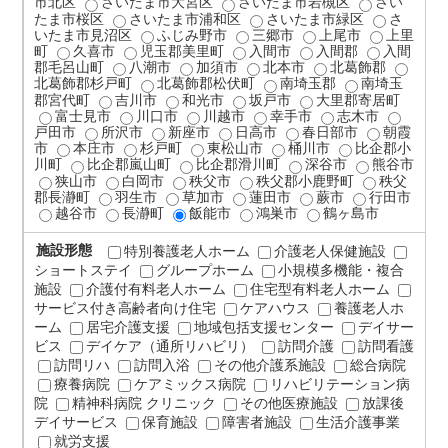
市北区
さいたま市大宮区
さいたま市岩槻区
さい
たま市桜区
さいたま市浦和区
さいたま市緑区
さ
いたま市見沼区
ふじみ野市
三郷市
上尾市
上里
町
久喜市
児玉郡美里町
入間市
入間郡
入間
郡毛呂山町
八潮市
加須市
北本市
北葛飾郡
北葛飾郡杉戸町
北葛飾郡松伏町
南埼玉郡
南埼玉
郡宮代町
吉川市
和光市
坂戸市
大里郡寄居町
富士見市
川口市
川越市
幸手市
志木市
戸田市
所沢市
新座市
日高市
春日部市
朝霞
市
本庄市
杉戸町
東松山市
桶川市
比企郡小
川町
比企郡嵐山町
比企郡滑川町
深谷市
熊谷市
狭山市
白岡市
秩父市
秩父郡小鹿野町
秩父
郡長瀞町
羽生市
草加市
蓮田市
蕨市
行田市
越谷市
長瀞町
飯能市
鴻巣市
鶴ヶ島市
施設形態
特別養護老人ホーム
介護老人保健施設
ショートステイ
グループホーム
小規模多機能・複合
施設
介護付有料老人ホーム
住宅型有料老人ホーム
サービス付き高齢者向け住宅
ケアハウス
養護老人ホ
ーム
居宅介護支援
地域包括支援センター
デイサー
ビス
デイケア（通所リハビリ）
訪問介護
訪問看護
訪問リハ
訪問入浴
その他介護系施設
総合病院
療養病院
ケアミックス病院
リハビリテーション病
院
精神科病院 クリニック
その他医療施設
放課後
デイサービス
保育施設
障害者施設
生活介護事業
就労支援