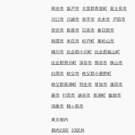
和光市
坂戸市
大里郡寄居町
富士見市
川口市
川越市
幸手市
志木市
戸田市
所沢市
新座市
日高市
春日部市
朝霞市
本庄市
杉戸町
東松山市
桶川市
比企郡小川町
比企郡嵐山町
比企郡滑川町
深谷市
熊谷市
狭山市
白岡市
秩父市
秩父郡小鹿野町
秩父郡長瀞町
羽生市
草加市
蓮田市
蕨市
行田市
越谷市
長瀞町
飯能市
鴻巣市
鶴ヶ島市
東京都内
都内23区
23区外