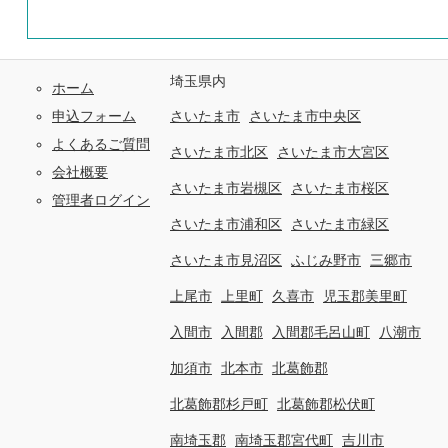
埼玉県内
ホーム
申込フォーム
さいたま市
さいたま市中央区
よくあるご質問
さいたま市北区
さいたま市大宮区
会社概要
さいたま市岩槻区
さいたま市桜区
管理者ログイン
さいたま市浦和区
さいたま市緑区
さいたま市見沼区
ふじみ野市
三郷市
上尾市
上里町
久喜市
児玉郡美里町
入間市
入間郡
入間郡毛呂山町
八潮市
加須市
北本市
北葛飾郡
北葛飾郡杉戸町
北葛飾郡松伏町
南埼玉郡
南埼玉郡宮代町
吉川市