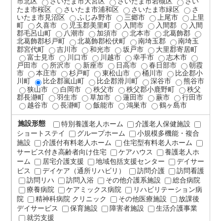
市北区
さいたま市大宮区
さいたま市岩槻区
さい
たま市桜区
さいたま市浦和区
さいたま市緑区
さ
いたま市見沼区
ふじみ野市
三郷市
上尾市
上里
町
久喜市
児玉郡美里町
入間市
入間郡
入間
郡毛呂山町
八潮市
加須市
北本市
北葛飾郡
北葛飾郡杉戸町
北葛飾郡松伏町
南埼玉郡
南埼玉
郡宮代町
吉川市
和光市
坂戸市
大里郡寄居町
富士見市
川口市
川越市
幸手市
志木市
戸田市
所沢市
新座市
日高市
春日部市
朝霞
市
本庄市
杉戸町
東松山市
桶川市
比企郡小
川町
比企郡嵐山町
比企郡滑川町
深谷市
熊谷市
狭山市
白岡市
秩父市
秩父郡小鹿野町
秩父
郡長瀞町
羽生市
草加市
蓮田市
蕨市
行田市
越谷市
長瀞町
飯能市
鴻巣市
鶴ヶ島市
施設形態
特別養護老人ホーム
介護老人保健施設
ショートステイ
グループホーム
小規模多機能・複合
施設
介護付有料老人ホーム
住宅型有料老人ホーム
サービス付き高齢者向け住宅
ケアハウス
養護老人ホ
ーム
居宅介護支援
地域包括支援センター
デイサー
ビス
デイケア（通所リハビリ）
訪問介護
訪問看護
訪問リハ
訪問入浴
その他介護系施設
総合病院
療養病院
ケアミックス病院
リハビリテーション病
院
精神科病院 クリニック
その他医療施設
放課後
デイサービス
保育施設
障害者施設
生活介護事業
就労支援