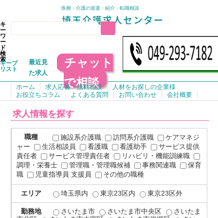
医療・介護の派遣・紹介・転職相談
キ
ー
ワ
ー
ド
検
チャット
索
最近見
キープ
リスト
た求人
で相談
ホーム
求人応募・無料相談
人材をお探しの企業様
お役立ちコラム
よくある質問
お問い合わせ
会社概要
求人情報を探す
職種
施設系介護職
訪問系介護職
ケアマネジ
ャー
生活相談員
看護職
看護助手
サービス提供
責任者
サービス管理責任者
リハビリ・機能訓練職
調理・栄養士
管理職・管理職候補
事務関連職
保育
職
児童指導員 支援員
その他の職種
エリア
埼玉県内
東京23区内
東京23区外
勤務地
さいたま市
さいたま市中央区
さいたま