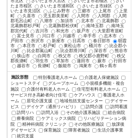
市北区
さいたま市大宮区
さいたま市岩槻区
さい
たま市桜区
さいたま市浦和区
さいたま市緑区
さ
いたま市見沼区
ふじみ野市
三郷市
上尾市
上里
町
久喜市
児玉郡美里町
入間市
入間郡
入間
郡毛呂山町
八潮市
加須市
北本市
北葛飾郡
北葛飾郡杉戸町
北葛飾郡松伏町
南埼玉郡
南埼玉
郡宮代町
吉川市
和光市
坂戸市
大里郡寄居町
富士見市
川口市
川越市
幸手市
志木市
戸田市
所沢市
新座市
日高市
春日部市
朝霞
市
本庄市
杉戸町
東松山市
桶川市
比企郡小
川町
比企郡嵐山町
比企郡滑川町
深谷市
熊谷市
狭山市
白岡市
秩父市
秩父郡小鹿野町
秩父
郡長瀞町
羽生市
草加市
蓮田市
蕨市
行田市
越谷市
長瀞町
飯能市
鴻巣市
鶴ヶ島市
施設形態
特別養護老人ホーム
介護老人保健施設
ショートステイ
グループホーム
小規模多機能・複合
施設
介護付有料老人ホーム
住宅型有料老人ホーム
サービス付き高齢者向け住宅
ケアハウス
養護老人ホ
ーム
居宅介護支援
地域包括支援センター
デイサー
ビス
デイケア（通所リハビリ）
訪問介護
訪問看護
訪問リハ
訪問入浴
その他介護系施設
総合病院
療養病院
ケアミックス病院
リハビリテーション病
院
精神科病院 クリニック
その他医療施設
放課後
デイサービス
保育施設
障害者施設
生活介護事業
就労支援