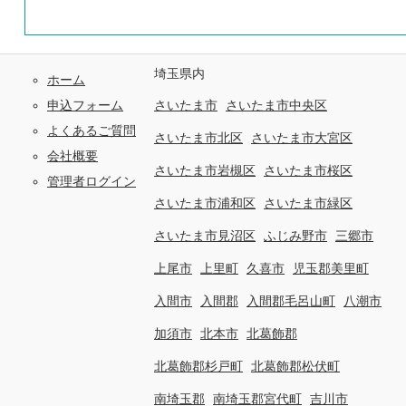
埼玉県内
ホーム
申込フォーム
さいたま市
さいたま市中央区
よくあるご質問
さいたま市北区
さいたま市大宮区
会社概要
さいたま市岩槻区
さいたま市桜区
管理者ログイン
さいたま市浦和区
さいたま市緑区
さいたま市見沼区
ふじみ野市
三郷市
上尾市
上里町
久喜市
児玉郡美里町
入間市
入間郡
入間郡毛呂山町
八潮市
加須市
北本市
北葛飾郡
北葛飾郡杉戸町
北葛飾郡松伏町
南埼玉郡
南埼玉郡宮代町
吉川市