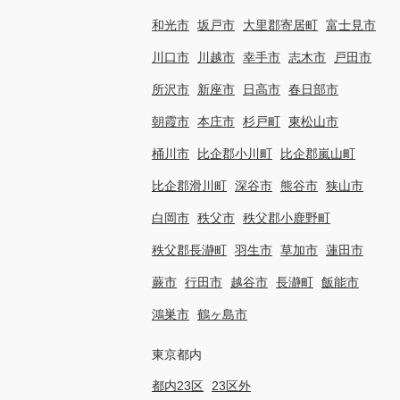
和光市
坂戸市
大里郡寄居町
富士見市
川口市
川越市
幸手市
志木市
戸田市
所沢市
新座市
日高市
春日部市
朝霞市
本庄市
杉戸町
東松山市
桶川市
比企郡小川町
比企郡嵐山町
比企郡滑川町
深谷市
熊谷市
狭山市
白岡市
秩父市
秩父郡小鹿野町
秩父郡長瀞町
羽生市
草加市
蓮田市
蕨市
行田市
越谷市
長瀞町
飯能市
鴻巣市
鶴ヶ島市
東京都内
都内23区
23区外