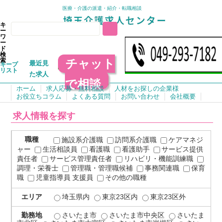
医療・介護の派遣・紹介・転職相談
キ
ー
ワ
ー
ド
検
チャット
索
最近見
キープ
リスト
た求人
で相談
ホーム
求人応募・無料相談
人材をお探しの企業様
お役立ちコラム
よくある質問
お問い合わせ
会社概要
求人情報を探す
職種
施設系介護職
訪問系介護職
ケアマネジ
ャー
生活相談員
看護職
看護助手
サービス提供
責任者
サービス管理責任者
リハビリ・機能訓練職
調理・栄養士
管理職・管理職候補
事務関連職
保育
職
児童指導員 支援員
その他の職種
エリア
埼玉県内
東京23区内
東京23区外
勤務地
さいたま市
さいたま市中央区
さいたま