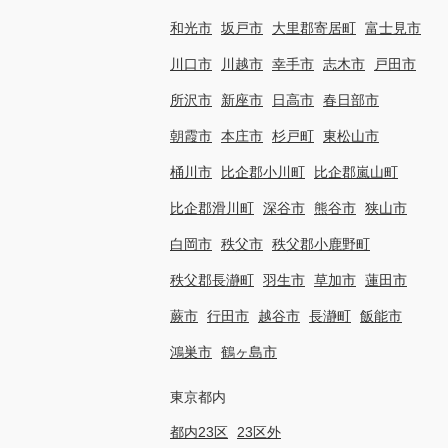
和光市
坂戸市
大里郡寄居町
富士見市
川口市
川越市
幸手市
志木市
戸田市
所沢市
新座市
日高市
春日部市
朝霞市
本庄市
杉戸町
東松山市
桶川市
比企郡小川町
比企郡嵐山町
比企郡滑川町
深谷市
熊谷市
狭山市
白岡市
秩父市
秩父郡小鹿野町
秩父郡長瀞町
羽生市
草加市
蓮田市
蕨市
行田市
越谷市
長瀞町
飯能市
鴻巣市
鶴ヶ島市
東京都内
都内23区
23区外