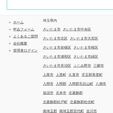
埼玉県内
ホーム
申込フォーム
さいたま市
さいたま市中央区
よくあるご質問
さいたま市北区
さいたま市大宮区
会社概要
さいたま市岩槻区
さいたま市桜区
管理者ログイン
さいたま市浦和区
さいたま市緑区
さいたま市見沼区
ふじみ野市
三郷市
上尾市
上里町
久喜市
児玉郡美里町
入間市
入間郡
入間郡毛呂山町
八潮市
加須市
北本市
北葛飾郡
北葛飾郡杉戸町
北葛飾郡松伏町
南埼玉郡
南埼玉郡宮代町
吉川市