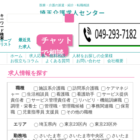
医療・介護の派遣・紹介・転職相談
キ
ー
ワ
ー
ド
検
チャット
索
最近見
キープ
リスト
た求人
で相談
ホーム
求人応募・無料相談
人材をお探しの企業様
お役立ちコラム
よくある質問
お問い合わせ
会社概要
求人情報を探す
職種
施設系介護職
訪問系介護職
ケアマネジ
ャー
生活相談員
看護職
看護助手
サービス提供
責任者
サービス管理責任者
リハビリ・機能訓練職
調理・栄養士
管理職・管理職候補
事務関連職
保育
職
児童指導員 支援員
その他の職種
エリア
埼玉県内
東京23区内
東京23区外
勤務地
さいたま市
さいたま市中央区
さいたま