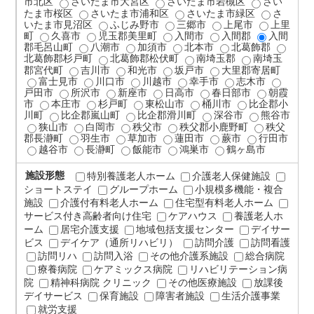
市北区
さいたま市大宮区
さいたま市岩槻区
さい
たま市桜区
さいたま市浦和区
さいたま市緑区
さ
いたま市見沼区
ふじみ野市
三郷市
上尾市
上里
町
久喜市
児玉郡美里町
入間市
入間郡
入間
郡毛呂山町
八潮市
加須市
北本市
北葛飾郡
北葛飾郡杉戸町
北葛飾郡松伏町
南埼玉郡
南埼玉
郡宮代町
吉川市
和光市
坂戸市
大里郡寄居町
富士見市
川口市
川越市
幸手市
志木市
戸田市
所沢市
新座市
日高市
春日部市
朝霞
市
本庄市
杉戸町
東松山市
桶川市
比企郡小
川町
比企郡嵐山町
比企郡滑川町
深谷市
熊谷市
狭山市
白岡市
秩父市
秩父郡小鹿野町
秩父
郡長瀞町
羽生市
草加市
蓮田市
蕨市
行田市
越谷市
長瀞町
飯能市
鴻巣市
鶴ヶ島市
施設形態
特別養護老人ホーム
介護老人保健施設
ショートステイ
グループホーム
小規模多機能・複合
施設
介護付有料老人ホーム
住宅型有料老人ホーム
サービス付き高齢者向け住宅
ケアハウス
養護老人ホ
ーム
居宅介護支援
地域包括支援センター
デイサー
ビス
デイケア（通所リハビリ）
訪問介護
訪問看護
訪問リハ
訪問入浴
その他介護系施設
総合病院
療養病院
ケアミックス病院
リハビリテーション病
院
精神科病院 クリニック
その他医療施設
放課後
デイサービス
保育施設
障害者施設
生活介護事業
就労支援