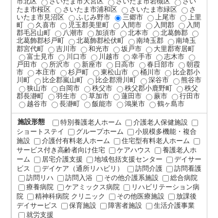
市北区
さいたま市大宮区
さいたま市岩槻区
さい
たま市桜区
さいたま市浦和区
さいたま市緑区
さ
いたま市見沼区
ふじみ野市
三郷市
上尾市
上里
町
久喜市
児玉郡美里町
入間市
入間郡
入間
郡毛呂山町
八潮市
加須市
北本市
北葛飾郡
北葛飾郡杉戸町
北葛飾郡松伏町
南埼玉郡
南埼玉
郡宮代町
吉川市
和光市
坂戸市
大里郡寄居町
富士見市
川口市
川越市
幸手市
志木市
戸田市
所沢市
新座市
日高市
春日部市
朝霞
市
本庄市
杉戸町
東松山市
桶川市
比企郡小
川町
比企郡嵐山町
比企郡滑川町
深谷市
熊谷市
狭山市
白岡市
秩父市
秩父郡小鹿野町
秩父
郡長瀞町
羽生市
草加市
蓮田市
蕨市
行田市
越谷市
長瀞町
飯能市
鴻巣市
鶴ヶ島市
施設形態
特別養護老人ホーム
介護老人保健施設
ショートステイ
グループホーム
小規模多機能・複合
施設
介護付有料老人ホーム
住宅型有料老人ホーム
サービス付き高齢者向け住宅
ケアハウス
養護老人ホ
ーム
居宅介護支援
地域包括支援センター
デイサー
ビス
デイケア（通所リハビリ）
訪問介護
訪問看護
訪問リハ
訪問入浴
その他介護系施設
総合病院
療養病院
ケアミックス病院
リハビリテーション病
院
精神科病院 クリニック
その他医療施設
放課後
デイサービス
保育施設
障害者施設
生活介護事業
就労支援