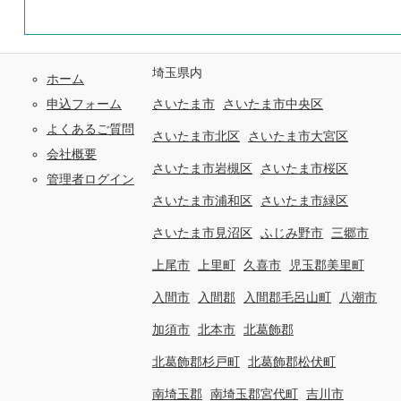
埼玉県内
ホーム
申込フォーム
さいたま市
さいたま市中央区
よくあるご質問
さいたま市北区
さいたま市大宮区
会社概要
さいたま市岩槻区
さいたま市桜区
管理者ログイン
さいたま市浦和区
さいたま市緑区
さいたま市見沼区
ふじみ野市
三郷市
上尾市
上里町
久喜市
児玉郡美里町
入間市
入間郡
入間郡毛呂山町
八潮市
加須市
北本市
北葛飾郡
北葛飾郡杉戸町
北葛飾郡松伏町
南埼玉郡
南埼玉郡宮代町
吉川市