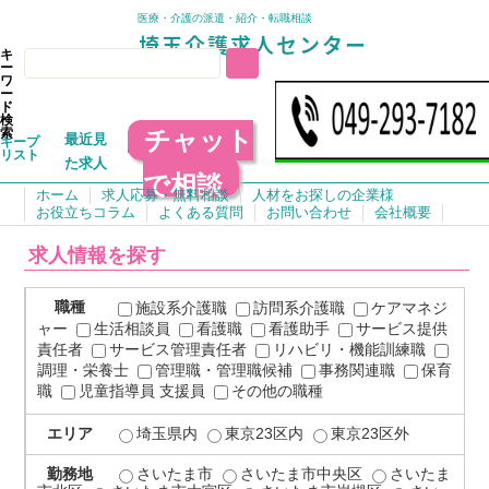
医療・介護の派遣・紹介・転職相談
キ
ー
ワ
ー
ド
検
チャット
索
最近見
キープ
リスト
た求人
で相談
ホーム
求人応募・無料相談
人材をお探しの企業様
お役立ちコラム
よくある質問
お問い合わせ
会社概要
求人情報を探す
職種
施設系介護職
訪問系介護職
ケアマネジ
ャー
生活相談員
看護職
看護助手
サービス提供
責任者
サービス管理責任者
リハビリ・機能訓練職
調理・栄養士
管理職・管理職候補
事務関連職
保育
職
児童指導員 支援員
その他の職種
エリア
埼玉県内
東京23区内
東京23区外
勤務地
さいたま市
さいたま市中央区
さいたま