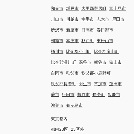
和光市
坂戸市
大里郡寄居町
富士見市
川口市
川越市
幸手市
志木市
戸田市
所沢市
新座市
日高市
春日部市
朝霞市
本庄市
杉戸町
東松山市
桶川市
比企郡小川町
比企郡嵐山町
比企郡滑川町
深谷市
熊谷市
狭山市
白岡市
秩父市
秩父郡小鹿野町
秩父郡長瀞町
羽生市
草加市
蓮田市
蕨市
行田市
越谷市
長瀞町
飯能市
鴻巣市
鶴ヶ島市
東京都内
都内23区
23区外