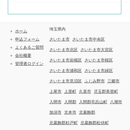
埼玉県内
ホーム
申込フォーム
さいたま市
さいたま市中央区
よくあるご質問
さいたま市北区
さいたま市大宮区
会社概要
さいたま市岩槻区
さいたま市桜区
管理者ログイン
さいたま市浦和区
さいたま市緑区
さいたま市見沼区
ふじみ野市
三郷市
上尾市
上里町
久喜市
児玉郡美里町
入間市
入間郡
入間郡毛呂山町
八潮市
加須市
北本市
北葛飾郡
北葛飾郡杉戸町
北葛飾郡松伏町