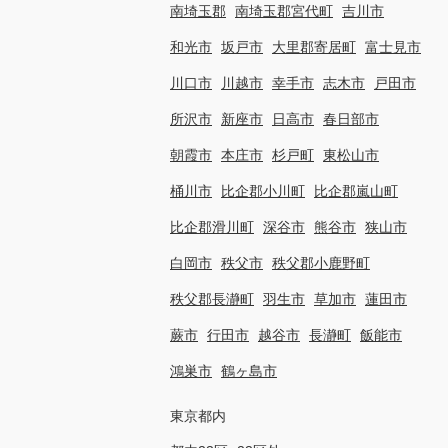
南埼玉郡
南埼玉郡宮代町
吉川市
和光市
坂戸市
大里郡寄居町
富士見市
川口市
川越市
幸手市
志木市
戸田市
所沢市
新座市
日高市
春日部市
朝霞市
本庄市
杉戸町
東松山市
桶川市
比企郡小川町
比企郡嵐山町
比企郡滑川町
深谷市
熊谷市
狭山市
白岡市
秩父市
秩父郡小鹿野町
秩父郡長瀞町
羽生市
草加市
蓮田市
蕨市
行田市
越谷市
長瀞町
飯能市
鴻巣市
鶴ヶ島市
東京都内