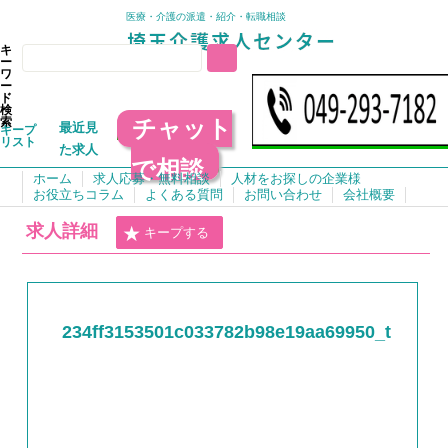
医療・介護の派遣・紹介・転職相談
キ
ー
ワ
ー
ド
検
チャット
索
最近見
キープ
リスト
た求人
で相談
ホーム
求人応募・無料相談
人材をお探しの企業様
お役立ちコラム
よくある質問
お問い合わせ
会社概要
求人詳細
キープする
234ff3153501c033782b98e19aa69950_t