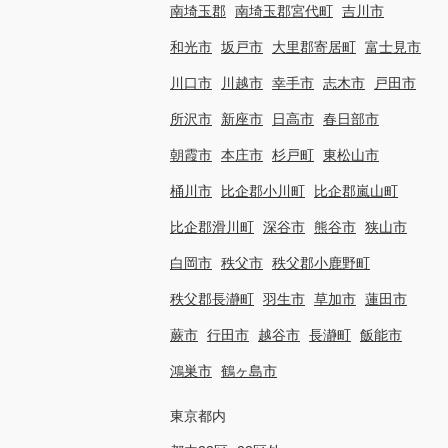
南埼玉郡
南埼玉郡宮代町
吉川市
和光市
坂戸市
大里郡寄居町
富士見市
川口市
川越市
幸手市
志木市
戸田市
所沢市
新座市
日高市
春日部市
朝霞市
本庄市
杉戸町
東松山市
桶川市
比企郡小川町
比企郡嵐山町
比企郡滑川町
深谷市
熊谷市
狭山市
白岡市
秩父市
秩父郡小鹿野町
秩父郡長瀞町
羽生市
草加市
蓮田市
蕨市
行田市
越谷市
長瀞町
飯能市
鴻巣市
鶴ヶ島市
東京都内