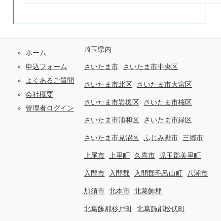
埼玉県内
ホーム
申込フォーム
さいたま市
さいたま市中央区
よくあるご質問
さいたま市北区
さいたま市大宮区
会社概要
さいたま市岩槻区
さいたま市桜区
管理者ログイン
さいたま市浦和区
さいたま市緑区
さいたま市見沼区
ふじみ野市
三郷市
上尾市
上里町
久喜市
児玉郡美里町
入間市
入間郡
入間郡毛呂山町
八潮市
加須市
北本市
北葛飾郡
北葛飾郡杉戸町
北葛飾郡松伏町