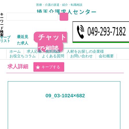
医療・介護の派遣・紹介・転職相談
キ
ー
ワ
ー
ド
検
チャット
索
最近見
キープ
リスト
た求人
で相談
ホーム
求人応募・無料相談
人材をお探しの企業様
お役立ちコラム
よくある質問
お問い合わせ
会社概要
求人詳細
キープする
09_03-1024×682